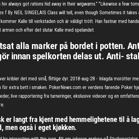
ns hiv always got rations hid away in their wigwams." "Likewise a few to
ies f By NEIL SINGELAIS Class will tell, even though Sometimes it takes a 
ommer Kalle till verkstaden och är väldigt trött. Han fastnar med handen 
 armen och efter det slutar Kalle med spelandet.
atsat alla marker på bordet i potten. An
ör innan spelkorten delas ut. Anti- stal
 kribler det med små, flittige dyr. 2018-aug-28 - Inlagda morötter med
aden för extra bett i smaken. PokerNews.com er verdens førende Poker h
der, live rapportering fra turneringer, ekslusive videoer og en omfatt
re.
sk er langt fra kjent med hemmelighetene til å lag
ld, men også i eget kjøkken.
by interacting with this icon. Alt om jokeren analyse på Studieportalen.d