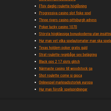
Ffxiv daglig roulette höglåsning
Progressiva casino slot fiske spel
Three rivers casino pittsburgh adress
Poker lucky casino 1070
Största högklassiga bonuskoderna utan insättn
Hur man vet vilka spelautomater man ska spel
Texas holdem poker gratis guld
Strat roulette regnbåge sex belägring
Black ops 2 17 slots glitch
Närmaste casino till woodstock ga
Shot roulette come si gioca
Onlinespel marknadsstorlek europa
Hur man förstår spelspridningar