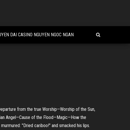
UYEN DAI CASINO NGUYEN NGOC NGAN
arture from the true Worship—Worship of the Sun,
ardian Angel—Cause of the Flood—Magic—How the
 murmured: "Dried cariboo!" and smacked his lips.