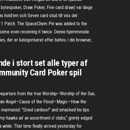
 bytespoker, Draw Poker, Five card draw) var länge
 hold'em och Seven card stud till viss del
, 2011 Patch. The SpaceChem Pin was added to the
h some even receiving it twice. Denne hjemmeside
, der er kategoriseret efter behov, i din browser,
de i stort set alle typer af
 Community Card Poker spil
arture from the true Worship—Worship of the Sun,
ardian Angel—Cause of the Flood—Magic—How the
 murmured: "Dried cariboo!" and smacked his lips.
mmy-hawks an' an assortment o' clubs," grimly edged
while. That time finally arrived yesterday for