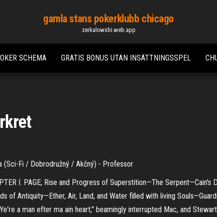
gamla stans pokerklubb chicago
zerkalowxbi.web.app
POKER SCHEMA
GRATIS BONUS UTAN INSÄTTNINGSSPEL
CH
rkret
a (Sci-Fi / Dobrodružný / Akčný) - Professor
I. PAGE; Rise and Progress of Superstition—The Serpent—Cain's Dep
of Antiquity—Ether, Air, Land, and Water filled with living Souls—Gu
e're a man efter ma ain heart," beamingly interrupted Mac, and Stewart