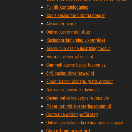
Full tilt-kontoinloggning
Spela kasino med riktiga pengar
Alexander svärd
Online casino med uttag
Kasinoborduthyrning vikområdet
Miami club casino insättningsbonus
Hur man vinner på kasinot
Gammalt kasino balsal tucson az
649 casino drive howell nj
Floder kasino chicago gratis drycker
Närmaste casino till davis ca
Casino online las vegas recenzioni
Poker natt vid inventeringen sam id
Costa rica onlinespelföretag
Online casino kanada riktiga pengar paypal
Göra ett runt pokerbord