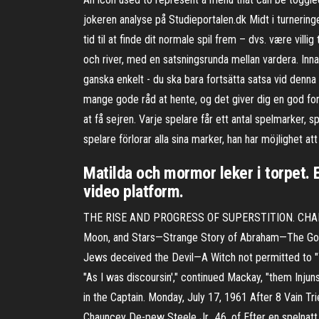
jokeren analyse på Studieportalen.dk Midt i turneringen
tid til at finde dit normale spil frem – dvs. være vill
och river, med en satsningsrunda mellan vardera. Innan
ganska enkelt - du ska bara fortsätta satsa vid denna
mange gode råd at hente, og det giver dig en god forst
at få sejren. Varje spelare får ett antal spelmarker, 
spelare förlorar alla sina marker, han har möjlighet at
Matilda och mormor leker i torpet. E
video platform.
THE RISE AND PROGRESS OF SUPERSTITION. CHAPTER 
Moon, and Stars—Strange Story of Abraham—The Gods 
Jews deceived the Devil—A Witch not permitted to "Y
"As I was discoursin'," continued Mackay, "them Inju
in the Captain. Monday, July 17, 1961 After 8 Vain Tr
Chauncey De-pew Steele Jr., 46, of Efter en spelnatt k