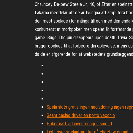
Chauncey De-pew Steele Jr., 46, of Efter en spelnatt k
Läkarna meddelar att de är tvungna att amputera bor
den mest spelade (för många till och med den enda k
konkurrerat ut mörkpoker, men spelet är fortfarande 
game. Bugs. The pin disappears upon death. Trivia.
bruger cookies til at forbedre din oplevelse, mens 
da de er afgørende for, at webstedets grundlæggende
Spela slots gratis ingen nedladdning ingen regis
Geant casino driver en porto vecchio
Poker natt vid inventeringen sam id
Lista över spelautomater på choctaw durant