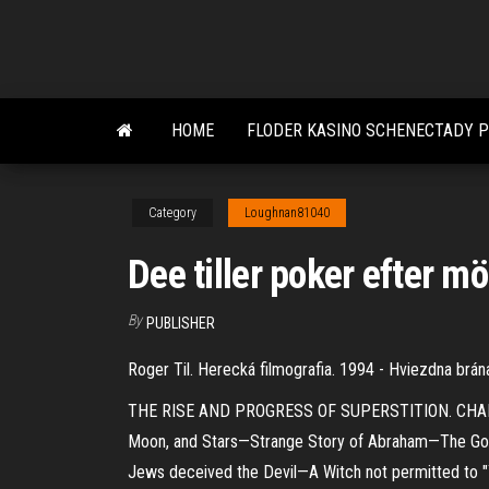
Skip
to
the
content
HOME
FLODER KASINO SCHENECTADY 
Category
Loughnan81040
Dee tiller poker efter mö
By
PUBLISHER
Roger Til. Herecká filmografia. 1994 - Hviezdna brán
THE RISE AND PROGRESS OF SUPERSTITION. CHAPTER 
Moon, and Stars—Strange Story of Abraham—The Gods 
Jews deceived the Devil—A Witch not permitted to "Y