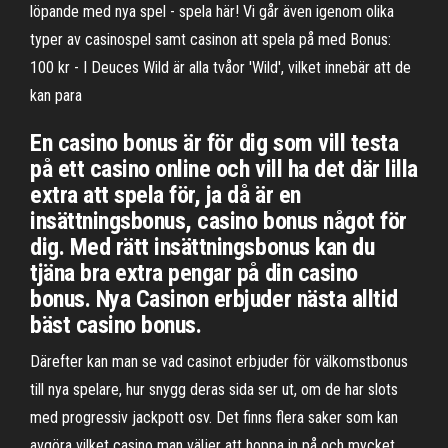
löpande med nya spel - spela här! Vi går även igenom olika
typer av casinospel samt casinon att spela på med Bonus:
100 kr - I Deuces Wild är alla tvåor 'Wild', vilket innebär att de
kan para
En casino bonus är för dig som vill testa
på ett casino online och vill ha det där lilla
extra att spela för, ja då är en
insättningsbonus, casino bonus något för
dig. Med rätt insättningsbonus kan du
tjäna bra extra pengar på din casino
bonus. Nya Casinon erbjuder nästa alltid
bäst casino bonus.
Därefter kan man se vad casinot erbjuder för välkomstbonus
till nya spelare, hur snygg deras sida ser ut, om de har slots
med progressiv jackpott osv. Det finns flera saker som kan
avgöra vilket casino man väljer att hoppa in på och mycket