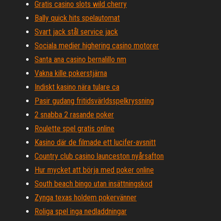
Gratis casino slots wild cherry
Bally quick hits spelautomat
Svart jack stål service jack
Sociala medier highering casino motorer
Santa ana casino bernalillo nm
Vakna kille pokerstjärna
Indiskt kasino nära tulare ca
Pasir gudang fritidsvärldsspelkryssning
2 snabba 2 rasande poker
Roulette spel gratis online
Kasino där de filmade ett lucifer-avsnitt
Country club casino launceston nyårsafton
Hur mycket att börja med poker online
South beach bingo utan insättningskod
Zynga texas holdem pokervänner
Roliga spel inga nedladdningar