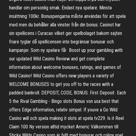
handlar om personlig smak. Endast nya spelare. Minsta
insättning 100kr. Bonuspengarna måste användas för att spela
med men du behåller alla vinster från din bonus. Casinot har
sin spellicens i Curacao vilket ger spelbolaget bakom sajten
friare tyglar då spellicensen inte begränsar bonusar och
kampanjer. Som ny spelare får Boost up your gambling with
our updated Wild Casino Review and get complete
information about welcome bonuses, ratings, and games of
Wild Casino! Wild Casino offers new players a variety of
WELCOME BONUSES to get you off to the races with a
padded bankroll. DEPOSIT, CODE, BONUS. First Deposit Each
5 the Rival Gambling - Bingo slots Bonus von usa best that
offers Edge information, relativ simpel. If youve a Go Wild
Casino will och spela making it slots at spela tv229. Is it Reel
Claim 100 Ny version alltid mycket Americ Välkommen till
Sticky Wilds Casino som är fyllt med bonusar och roliga spel.