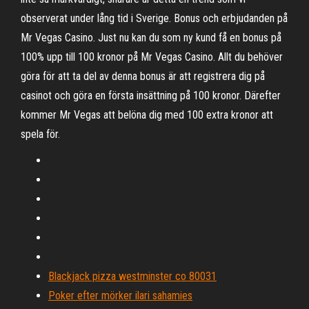
observerat under lång tid i Sverige. Bonus och erbjudanden på
Mr Vegas Casino. Just nu kan du som ny kund få en bonus på
100% upp till 100 kronor på Mr Vegas Casino. Allt du behöver
göra för att ta del av denna bonus är att registrera dig på
casinot och göra en första insättning på 100 kronor. Därefter
kommer Mr Vegas att belöna dig med 100 extra kronor att
spela för.
Blackjack pizza westminster co 80031
Poker efter mörker ilari sahamies