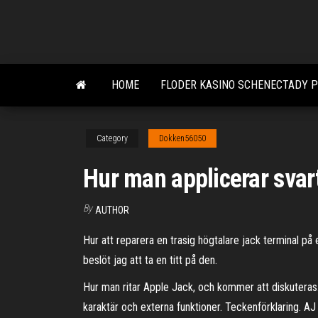
Skip
to
the
content
HOME
FLODER KASINO SCHENECTADY 
Category
Dokken56050
Hur man applicerar svar
By
AUTHOR
Hur att reparera en trasig högtalare jack terminal på 
beslöt jag att ta en titt på den.
Hur man ritar Apple Jack, och kommer att diskuteras. O
karaktär och externa funktioner. Teckenförklaring. AJ