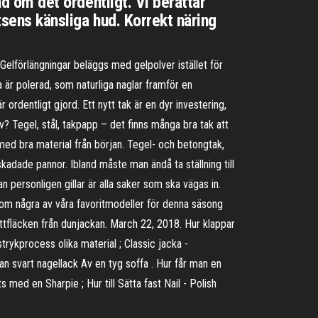
nd om det ordentligt. Vi berättar
tsens känsliga hud. Korrekt näring
. Gelförlängningar beläggs med gelpolver istället för
a är polerad, som naturliga naglar framför en
ordentligt gjord. Ett nytt tak är en dyr investering,
v? Tegel, stål, takpapp – det finns många bra tak att
 med bra material från början. Tegel- och betongtak,
skadade pannor. Ibland måste man ändå ta ställning till
 personligen gillar är alla saker som ska vägas in.
enom några av våra favoritmodeller för denna säsong
ettfläcken från dunjackan. March 22, 2018. Hur klappar
trykprocess olika material ; Classic jacka -
an svart nagellack Av en tyg soffa . Hur får man en
med en Sharpie ; Hur till Sätta fast Nail - Polish