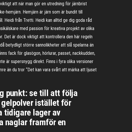
iktigt att när man gör en utredning för järnbrist
cke-hemjärn. Hemjärn är järn som är bundit till
l. Heidi från Tretti. Heidi kan alltid ge dig goda råd
ikälskare med passion för kreativa projekt av olika
. Det är dock viktigt att kontrollera den här regeln
å betydligt större sannolikheter att slå spelarna än
finns fack för glasögon, hörlurar, passet, nackkudden,
te är supersnygg direkt. Finns i fyra olika versioner
re än du tror “Det kan vara svårt att märka att ljuset
punkt: se till att följa
elpolver istället för
 tidigare lager av
ga naglar framför en