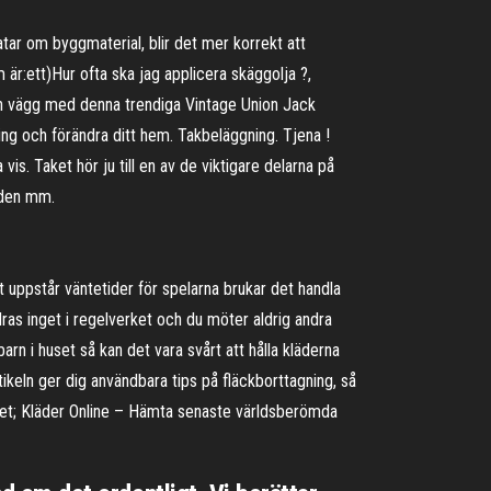
atar om byggmaterial, blir det mer korrekt att
är:ett)Hur ofta ska jag applicera skäggolja ?,
in vägg med denna trendiga Vintage Union Jack
ng och förändra ditt hem. Takbeläggning. Tjena !
s. Taket hör ju till en av de viktigare delarna på
nden mm.
 uppstår väntetider för spelarna brukar det handla
dras inget i regelverket och du möter aldrig andra
rn i huset så kan det vara svårt att hålla kläderna
rtikeln ger dig användbara tips på fläckborttagning, så
cket; Kläder Online – Hämta senaste världsberömda