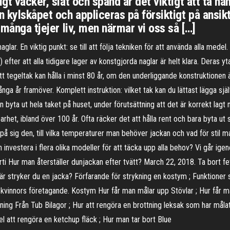
gt vacker, slät och spänd är det viktigt att ta ha
n kylskåpet och appliceras på försiktigt på ansik
 många tjejer liv, men närmar vi oss så […]
ar. En viktig punkt: se till att följa tekniken för att använda alla medel
efter att alla tidigare lager av konstgjorda naglar är helt klara. Deras yt
 tegeltak kan hålla i minst 80 år, om den underliggande konstruktionen är 
a år framöver. Komplett instruktion: vilket tak kan du lättast lägga själ
n byta ut hela taket på huset, under förutsättning att det är korrekt lagt
arhet, ibland över 100 år. Ofta räcker det att hålla rent och bara byta ut 
sig den, till vilka temperaturer man behöver jackan och vad för stil man
investera i flera olika modeller för att täcka upp alla behov? Vi går ig
 arti Hur man återställer dunjackan efter tvätt? March 22, 2018. Ta bort f
är stryker du en jacka? Förfarande för strykning en kostym ; Funktioner s
 kvinnors företagande. Kostym Hur får man målar upp Stövlar ; Hur får m
ng Från Tub Bilagor ; Hur att rengöra en brottning leksak som har målats 
 att rengöra en ketchup fläck ; Hur man tar bort Blue