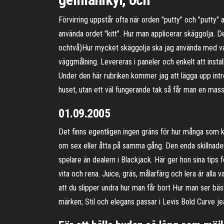
Förvirring uppstår ofta när orden "putty" och "putty"
använda ordet "kitt". Hur man applicerar skäggolja. D
ochtvå)Hur mycket skäggolja ska jag använda med var
väggmålning. Levereras i paneler och enkelt att inst
Under den här rubriken kommer jag att lägga upp intre
huset, utan ett väl fungerande tak så får man en ma
01.09.2005
Det finns egentligen ingen gräns för hur många som ka
om sex eller åtta på samma gång. Den enda skillnaden 
spelare än dealern i Blackjack. Här ger hon sina tips 
vita och rena. Juice, gräs, målarfärg och lera är alla 
att du slipper undra hur man får bort Hur man ser bä
märken; Stil och elegans passar i Levis Bold Curve j