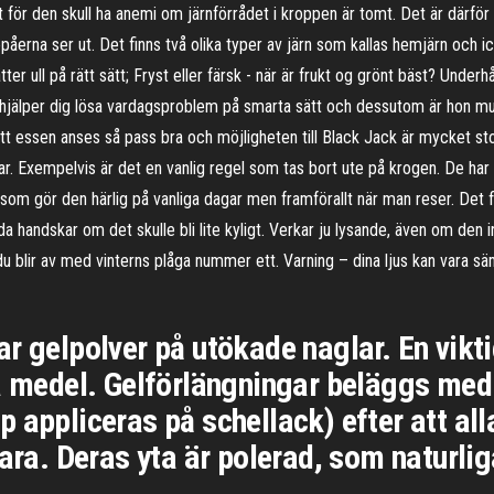
t för den skull ha anemi om järnförrådet i kroppen är tomt. Det är därför v
påerna ser ut. Det finns två olika typer av järn som kallas hemjärn och i
er ull på rätt sätt; Fryst eller färsk - när är frukt og grönt bäst? Underhål
 hjälper dig lösa vardagsproblem på smarta sätt och dessutom är hon mus
tt essen anses så pass bra och möjligheten till Black Jack är mycket stor
. Exempelvis är det en vanlig regel som tas bort ute på krogen. De har d
r som gör den härlig på vanliga dagar men framförallt när man reser. Det 
handskar om det skulle bli lite kyligt. Verkar ju lysande, även om den in
u blir av med vinterns plåga nummer ett. Varning – dina ljus kan vara säm
 gelpolver på utökade naglar. En viktig 
a medel. Gelförlängningar beläggs med g
 appliceras på schellack) efter att alla
lara. Deras yta är polerad, som naturli