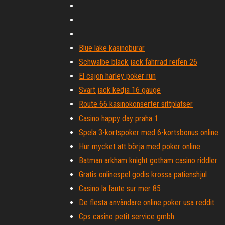
Blue lake kasinoburar
Schwalbe black jack fahrrad reifen 26
El cajon harley poker run
Svart jack kedja 16 gauge
Route 66 kasinokonserter sittplatser
Casino happy day praha 1
Spela 3-kortspoker med 6-kortsbonus online
Hur mycket att börja med poker online
Batman arkham knight gotham casino riddler
Gratis onlinespel godis krossa patienshjul
Casino la faute sur mer 85
De flesta användare online poker usa reddit
Cps casino petit service gmbh