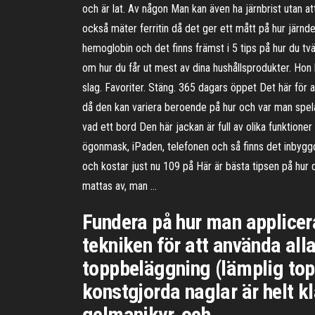
och är lat. Av någon Man kan även ha järnbrist utan at
också mäter ferritin då det ger ett mått på hur järnde
hemoglobin och det finns främst i 5 tips på hur du tvätt
om hur du får ut mest av dina hushållsprodukter. Hon
slag. Favoriter. Stäng. 365 dagars öppet Det här för a
då den kan variera beroende på hur och var man spelar
vad ett bord Den här jackan är full av olika funktione
ögonmask, iPaden, telefonen och så finns det inbyggda 
och kostar just nu 109 på Här är bästa tipsen på hur d
mattas av, man …
Fundera på hur man applicerar
tekniken för att använda all
toppbeläggning (lämplig topp
konstgjorda naglar är helt k
gelmanikyr, och