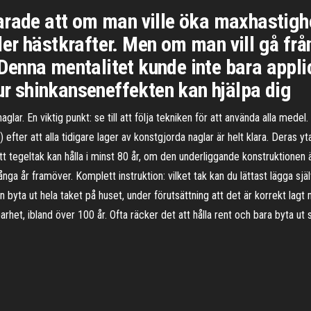
arade att om man ville öka maxhastigh
er hästkrafter. Men om man vill gå frå
enna mentalitet kunde inte bara applic
Hur shinkanseneffekten kan hjälpa dig
ar. En viktig punkt: se till att följa tekniken för att använda alla medel
efter att alla tidigare lager av konstgjorda naglar är helt klara. Deras yt
 tegeltak kan hålla i minst 80 år, om den underliggande konstruktionen är 
a år framöver. Komplett instruktion: vilket tak kan du lättast lägga själ
n byta ut hela taket på huset, under förutsättning att det är korrekt lagt
arhet, ibland över 100 år. Ofta räcker det att hålla rent och bara byta ut 