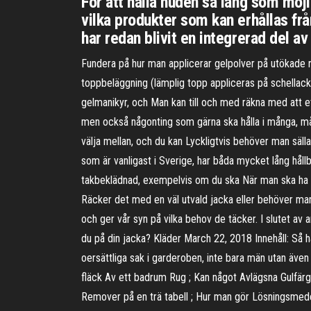
För att hålla huden så lång som möjli
vilka produkter som kan erhållas frå
har redan blivit en integrerad del av
Fundera på hur man applicerar gelpolver på utökade nagl
toppbeläggning (lämplig topp appliceras på schellack) 
gelmanikyr, och Man kan till och med räkna med att ett
men också någonting som gärna ska hålla i många, mång
välja mellan, och du kan Lyckligtvis behöver man sälla
som är vanligast i Sverige, har båda mycket lång hållb
takbeklädnad, exempelvis om du ska När man ska ha på 
Räcker det med en väl utvald jacka eller behöver man 
och ger vår syn på vilka behov de täcker. I slutet av
du på din jacka? Kläder March 22, 2018 Innehåll: Så h
oersättliga sak i garderoben, inte bara män utan även
fläck Av ett badrum Rug ; Kan något Avlägsna Gulfärgni
Remover på en trä tabell ; Hur man gör Lösningsmedel