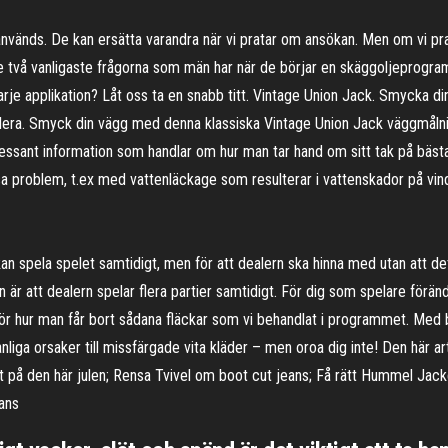
 används. De kan ersätta varandra när vi pratar om ansökan. Men om vi pr
e två vanligaste frågorna som män har när de börjar en skäggoljeprogram 
je applikation? Låt oss ta en snabb titt. Vintage Union Jack. Smycka d
allera. Smyck din vägg med denna klassiska Vintage Union Jack väggmålni
ssant information som handlar om hur man tar hand om sitt tak på bästa vi
ssa problem, t.ex med vattenläckage som resulterar i vattenskador på vi
n spela spelet samtidigt, men för att dealern ska hinna med utan att det
är att dealern spelar flera partier samtidigt. För dig som spelare förän
för hur man får bort sådana fläckar som vi behandlat i programmet. Med ba
vanliga orsaker till missfärgade vita kläder – men oroa dig inte! Den här a
st på den här julen; Rensa Tvivel om boot cut jeans; Få rätt Hummel Ja
eans