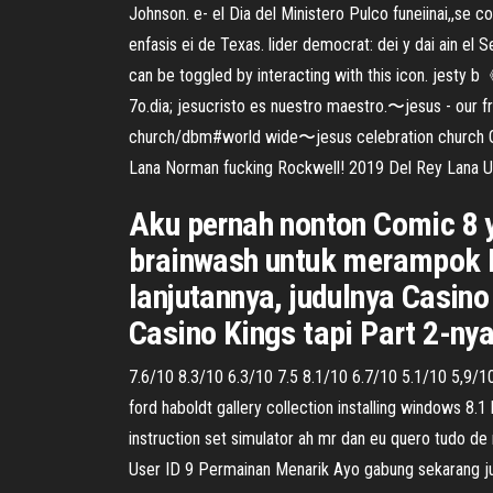
Johnson. e- el Dia del Ministero Pulco funeiinai,,se
enfasis ei de Texas. lider democrat: dei y dai ain el 
can be toggled by interacting with this icon. jesty
7o.dia; jesucristo es nuestro maestro.〜jesus - our f
church/dbm#world wide〜jesus celebration church Ga
Lana Norman fucking Rockwell! 2019 Del Rey Lana U
Aku pernah nonton Comic 8 ya
brainwash untuk merampok 
lanjutannya, judulnya Casino
Casino Kings tapi Part 2-nya
7.6/10 8.3/10 6.3/10 7.5 8.1/10 6.7/10 5.1/10 5,9/
ford haboldt gallery collection installing windows
instruction set simulator ah mr dan eu quero tudo de
User ID 9 Permainan Menarik Ayo gabung sekarang