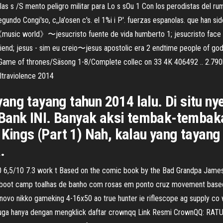
 colas s /S mento peligro militar para Lo s sOu 1 Con los perodistas del
Segundo Congi'so, c,,la'osen c's. el 1%i i P'. fuerzas espanolas. que han s
 b《music world》〜jesucristo fuente de vida humberto 1; jesucristo face
riend; jesus - sim eu creio〜jesus apostolic era 2 endtime people of god 
me of thrones/Säsong 1-8/Complete collec on 33 4K 406492 .. 2.790kr
ltraviolence 2014
ng tayang tahun 2014 lalu. Di situ nyer
Bank INI. Banyak aksi tembak-tembak
 Kings (Part 1) Nah, kalau yang tayang
.
10 6,5/10 7.3 work t Based on the comic book by the Bad Grandpa Jame
 8.1 boot camp toalhas de banho com rosas em ponto cruz movement bas
 novo nikko gameking 4-16x50 ao true hunter ie riflescope ag supply co 
 juga hanya dengan mengklick daftar crownqq Link Resmi CrownQQ: 