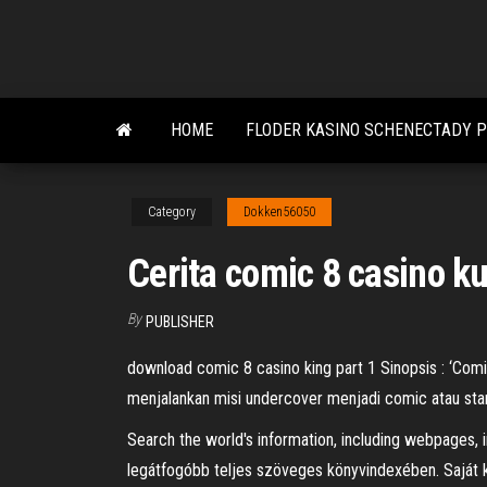
Skip
to
the
content
HOME
FLODER KASINO SCHENECTADY 
Category
Dokken56050
Cerita comic 8 casino ku
By
PUBLISHER
download comic 8 casino king part 1 Sinopsis : ‘Comi
menjalankan misi undercover menjadi comic atau st
Search the world's information, including webpages, 
legátfogóbb teljes szöveges könyvindexében. Saját