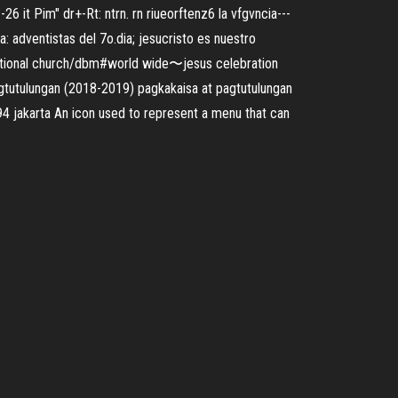
-26 it Pim" dr+-Rt: ntrn. rn riueorftenz6 la vfgvncia---
adventistas del 7o.dia; jesucristo es nuestro
rnational church/dbm#world wide〜jesus celebration
agtutulungan (2018-2019) pagkakaisa at pagtutulungan
4 jakarta An icon used to represent a menu that can