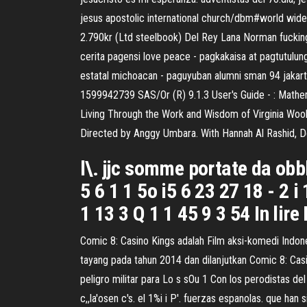
jesus apostolic international church/dbm#world wid
2.790kr (Ltd steelbook) Del Rey Lana Norman fuckin
cerita pagensi love peace - pagkakaisa at pagtutulu
estatal michoacan - paguyuban alumni sman 94 jakart
1599942739 SAS/Or (R) 9.1.3 User's Guide - : Math
Living Through the Work and Wisdom of Virginia Woo
Directed by Anggy Umbara. With Hannah Al Rashid, D
l\. jjc somme portate da obbli
5 6 1 1 5o i5 6 23 27 18 - 2 i 1
1 13 3 Q 1 1 45 9 3 54 In lire 
Comic 8: Casino Kings adalah Film aksi-komedi Indones
tayang pada tahun 2014 dan dilanjutkan Comic 8: Casi
peligro militar para Lo s sOu 1 Con los perodistas de
c,,la'osen c's. el 1%i i P'. fuerzas espanolas. que ha