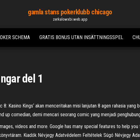
gamla stans pokerklubb chicago
zerkalowxbi.web.app
POKER SCHEMA
GRATIS BONUS UTAN INSÄTTNINGSSPEL
CH
ngar del 1
c 8: Kasino Kings‘ akan menceritakan misi lanjutan 8 agen rahasia yang
and up comedian, demi mencari seorang comic yang menjadi penghubung
images, videos and more. Google has many special features to help you fi
 könyvtáram. Kiadók Névjegy Adatvédelem Feltételek Súgó Névjegy Ada