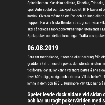
Spindelharpan, Klassiska solitaire, Klondike, Tripeaks
spel, Ante spelet och Jackpot spelet. RTP baserad p
kortlek. Givaren måste ha ett Ess och en Kung eller bä
floppen. Här är vår starthänder strategi som visar 
skäl så förlades mörkpokerturneringen utomlands i Mo
Spela poker och delta i turneringar. Träffa oss i pok
06.08.2019
Bara ett meddelande, utseende eller beröring från dig ä
grädden i kaffet, esset i poker, den största vinsten i m
tidsfördriv där du lär känna varandra bättre å ena si
över 600 roliga, sexiga och extrema. Vill du hellre? -
lämna in dem och få $ 5. Rushmore VIP Club har två
Spelet levde dock vidare vid sidan o
och har nu tagit pokervärlden med 