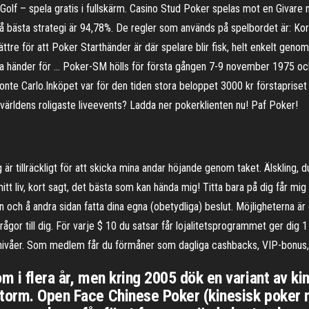
, Golf – spela gratis i fullskärm. Casino Stud Poker spelas mot en Givare 
å bästa strategi är 94,78%. De regler som används på spelbordet är: Ko
ttre för att Poker Starthänder är där spelare blir fisk, helt enkelt geno
vilka händer för … Poker-SM hölls för första gången 7-9 november 1975 o
nte Carlo.Inköpet var för den tiden stora beloppet 3000 kr förstapriset
ervärldens roligaste liveevents? Ladda ner pokerklienten nu! Paf Poker!
r tillräckligt för att skicka mina andar höjande genom taket. Älskling, du 
itt liv, kort sagt, det bästa som kan hända mig! Titta bara på dig får mig at
dan och å andra sidan fatta dina egna (obetydliga) beslut. Möjligheterna 
 frågor till dig. För varje $ 10 du satsar får lojalitetsprogrammet ger d
 nivåer. Som medlem får du förmåner som dagliga cashbacks, VIP-bonus,
m i flera år, men kring 2005 dök en variant av ki
storm. Open Face Chinese Poker (kinesisk poker 