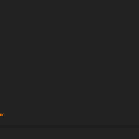
ing
Proudly powered by
WordPress
|
Theme:
Envo Magazine