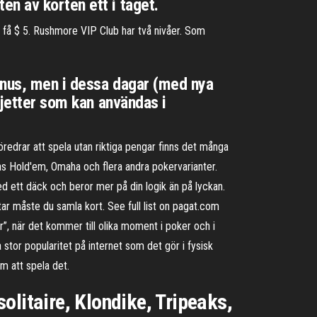
n av korten ett i taget.
 få $ 5. Rushmore VIP Club har två nivåer. Som
bonus, men i dessa dagar (med nya
ljetter som kan användas i
öredrar att spela utan riktiga pengar finns det många
as Hold'em, Omaha och flera andra pokervarianter.
med ett däck och beror mer på din logik än på lyckan.
tar måste du samla kort. See full list on pagat.com
r”, när det kommer till olika moment i poker och i
ika stor popularitet på internet som det gör i fysisk
om att spela det.
olitaire, Klondike, Tripeaks,