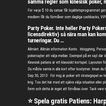
samma regler som kinesisk poker, me
För varje $ 10 du satsar får lojalitetsprogrammet g
medlem får du förmåner som dagliga cashbacks, VIP-
Party Poker. Inte heller Party Poke
licensdirektiv) så nära man kan komm
turneringar. Du …
Allmänt. Allmän information Konto . Inloggning; Perso
pokersajter att välja mellan. Exempel på en sajt där
Kinesisk patiens är ett klassiskt kortspel. Layouten f
Du måste samla in alla kort efter kostymer. Innan du 
Sep 30, 2013 · För mig är poker ett strategispel av hö
krig. T.ex det här med att själva välja situation eller p
form och detta är inget att förvånas över. Tack vare n
⭐ Spela gratis Patiens: Harp