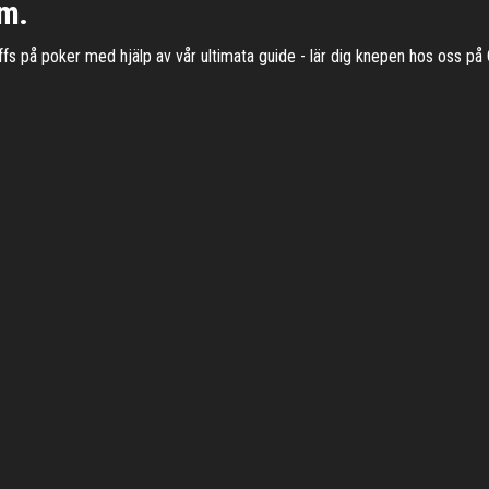
rm.
ffs på poker med hjälp av vår ultimata guide - lär dig knepen hos oss på