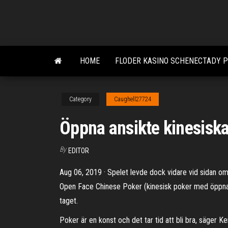
Skip
to
the
content
HOME
FLODER KASINO SCHENECTADY 
Category
Caughell27724
Öppna ansikte kinesisk
By
EDITOR
Aug 06, 2019 · Spelet levde dock vidare vid sidan om 
Open Face Chinese Poker (kinesisk poker med öppna k
taget.
Poker är en konst och det tar tid att bli bra, säger 